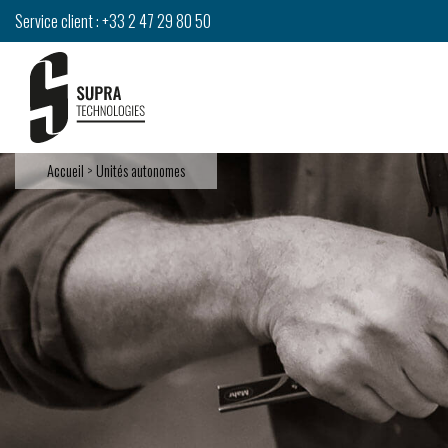
Service client :
+33 2 47 29 80 50
M
Accueil
>
Unités autonomes
Unités Sup
Toutes les u
Découvrez nos
Plaque d’imp
unités Supra
Combinaison
Unités auto
Intégration 
Unités spéci