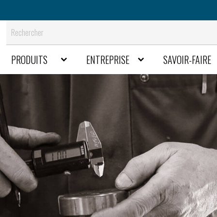
Rechercher
PRODUITS
ENTREPRISE
SAVOIR-FAIRE
on projet
Présentation
ra
Outils spéciaux
Outils pour p
Contact
plieuses
nités
Outils à contre-plaque ou
parisien
Actualités
lantation &
Outils progressif ou à suivre
Rejoignez nous
nomes
Outils Bloc suisse
Télécharger nos catalogues
avec presse
Outils d’emboutissage
ales
Outils de coupe profil